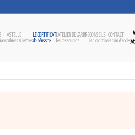
S
ASTELLE
LE CERTIFICAT
L'ATELIER DE L'ARBRE
CONSEILS
CONTACT
ions
cahiers & lettres
de réussite
les ressources
& expertise
& plan d'accès
At