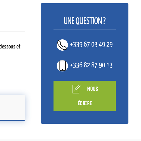
UNE QUESTION ?
+339 67 03 49 29
i-dessous et
+336 82 87 90 13
NOUS
ÉCRIRE