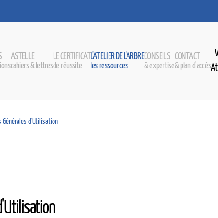
S
ASTELLE
LE CERTIFICAT
L'ATELIER DE L'ARBRE
CONSEILS
CONTACT
ions
cahiers & lettres
de réussite
les ressources
& expertise
& plan d'accès
At
s Générales d'Utilisation
'Utilisation