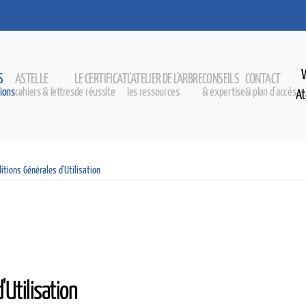
S
ASTELLE
LE CERTIFICAT
L'ATELIER DE L'ARBRE
CONSEILS
CONTACT
ions
cahiers & lettres
de réussite
les ressources
& expertise
& plan d'accès
At
itions Générales d'Utilisation
'Utilisation